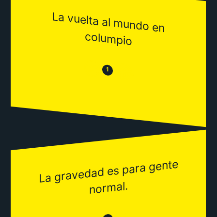
La vuelta al m
undo en
colum
pio
😒
😂
1
La gravedad es para gente
nor
mal.