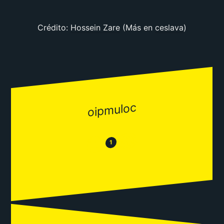
Crédito:
Hossein Zare
(Más en
ceslava
)
oipmuloc
😂
😒
1