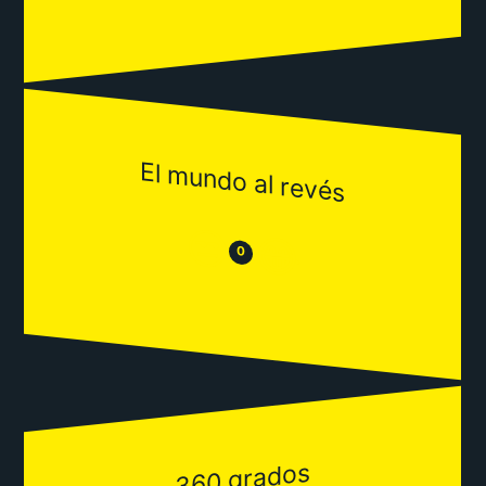
El mundo al revés
😒
😂
0
360 grados