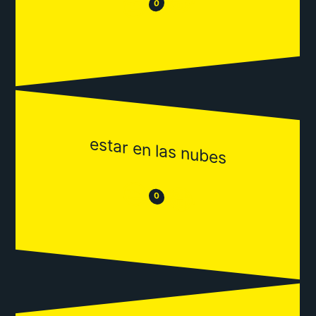
😂
😒
0
estar en las nubes
😒
😂
0