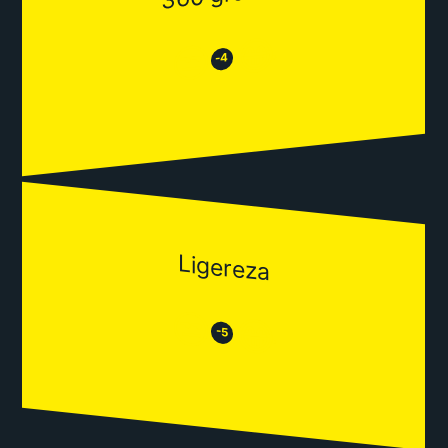
😂
😒
-4
Ligereza
😒
😂
-5