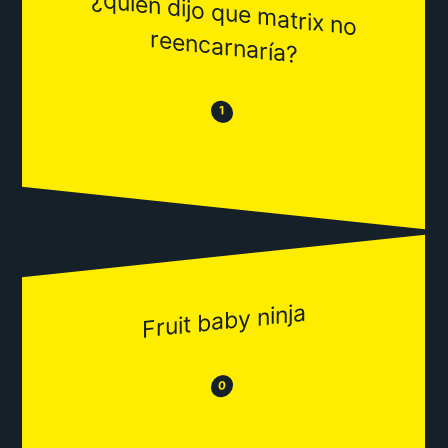
¿quien dijo que m
atrix no
reencarnaría?
😒
😂
1
Fruit baby ninja
😂
😒
0