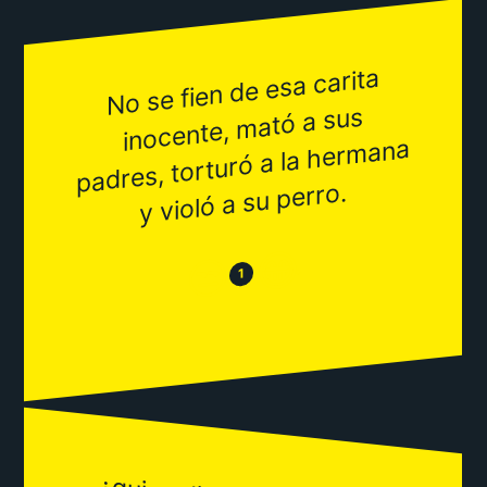
No se fien de esa carita
inocente,
padres, torturó a la her
mató a sus
mana
y violó a su perro.
😂
😒
1