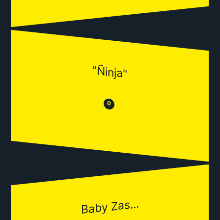
"Ñinja"
😒
😂
0
Baby Zas...