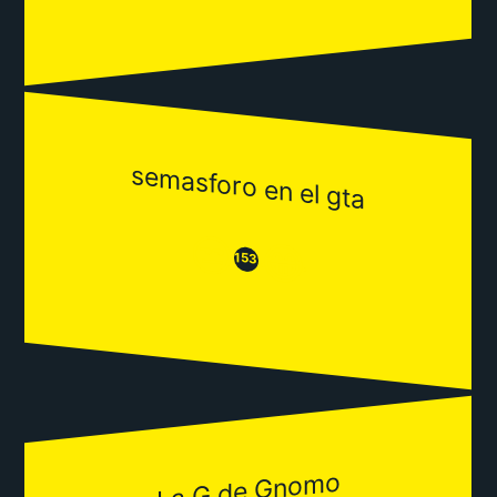
semasforo en el gta
😒
😂
153
La G de Gnomo