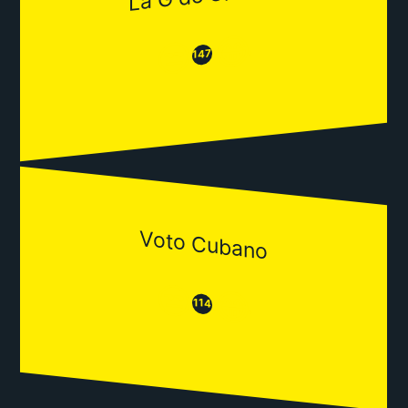
😂
😒
147
Voto Cubano
😒
😂
114