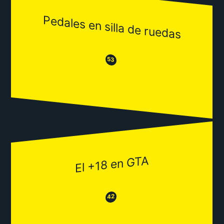
Pedales en silla de ruedas
😒
😂
53
El +18 en GTA
😂
😒
42