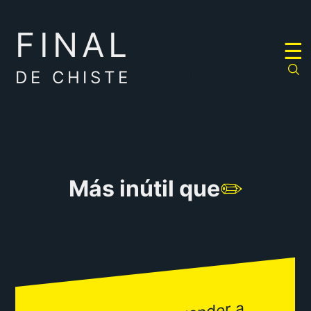
FINAL
RULETA
☰
DE
CHISTES
DE CHISTE
Más inútil que
✏️