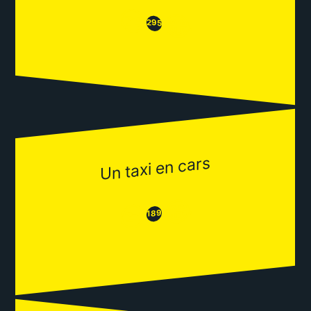
😒
😂
295
Un taxi en cars
😂
😒
189