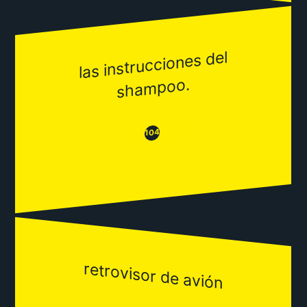
las instrucciones del
sha
mpoo.
😂
😒
104
retrovisor de avión