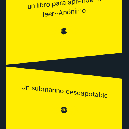
un libro para aprender a
leer~Anóni
mo
😂
😒
1346
Un submarino descapotable
😒
😂
493