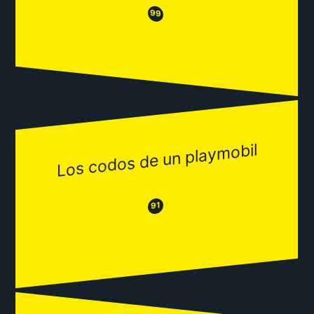
😒
😂
99
Los codos de un playmobil
😂
😒
91