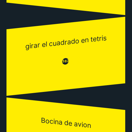
girar el cuadrado en tetris
😂
😒
382
Bocina de avion