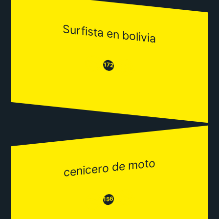
Surfista en bolivia
😒
😂
172
cenicero de moto
😂
😒
156