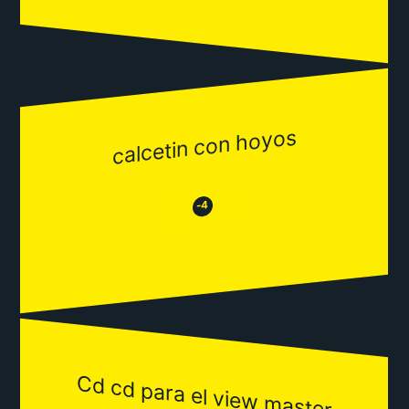
calcetin con hoyos
😂
😒
-4
Cd cd para el view master