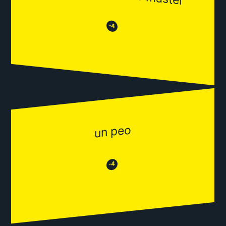
😒
😂
-4
un peo
😂
😒
-4