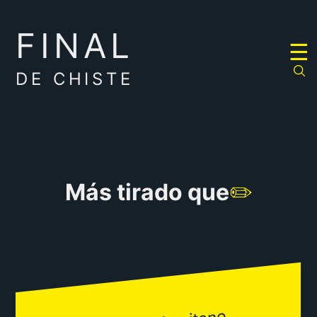
FINAL
RULETA
☰
DE
CHISTES
DE CHISTE
Más tirado que
✏️