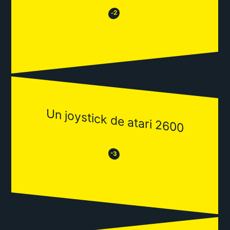
😂
😒
-2
Un joystick de atari 2600
😒
😂
-3