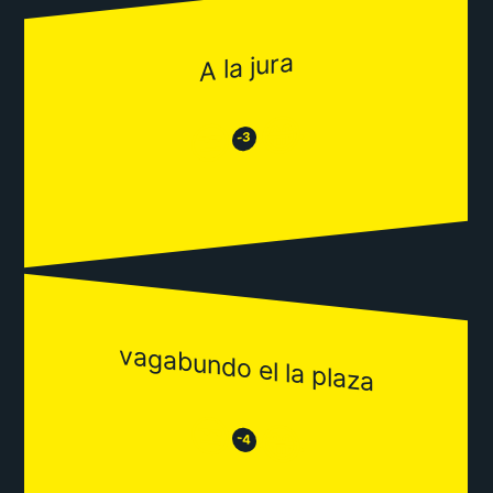
A la jura
😂
😒
-3
vagabundo el la plaza
😒
😂
-4