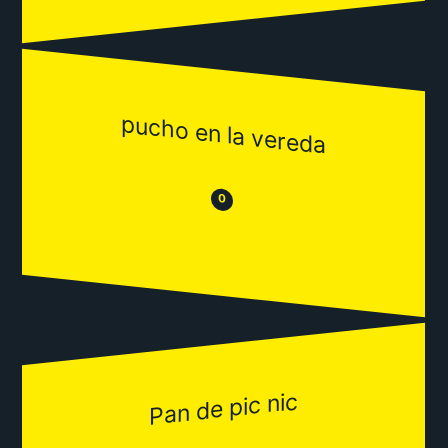
pucho en la vereda
😒
😂
0
Pan de pic nic