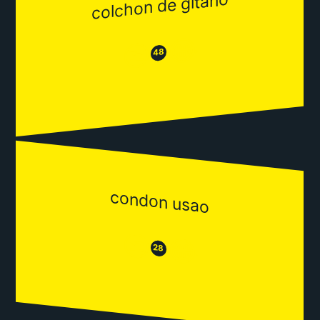
colchon de gitano
😂
😒
48
condon usao
😒
😂
28