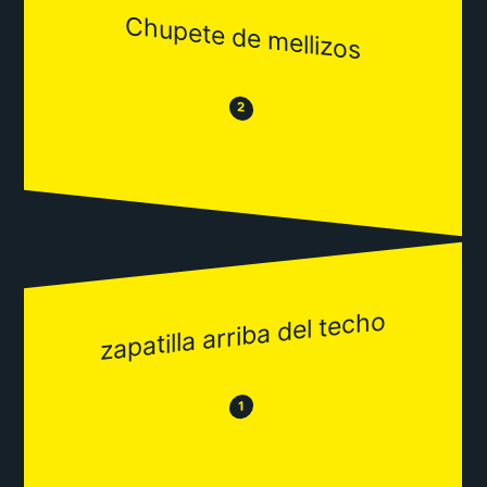
Chupete de mellizos
😒
😂
2
zapatilla arriba del techo
😂
😒
1