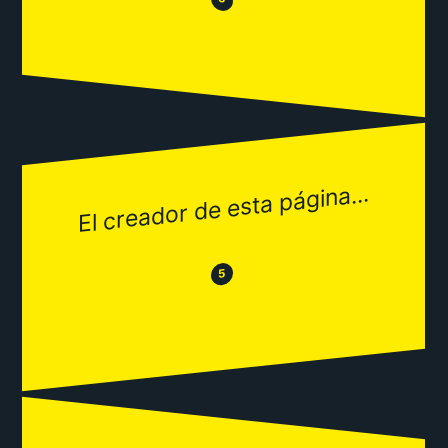
😂
El creador de esta página...
😂
😒
5