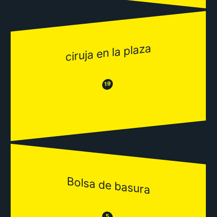
ciruja en la plaza
😂
😒
19
Bolsa de basura
😒
5