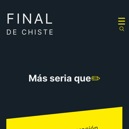
FINAL
RULETA
☰
DE
CHISTES
DE CHISTE
Más seria que
✏️