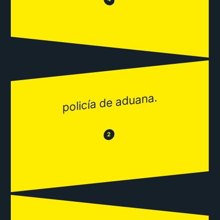
😂
policía de aduana.
😂
😒
2