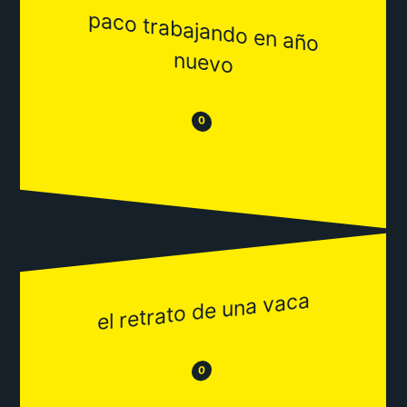
paco trabajando en año
nuevo
😒
😂
0
el retrato de una vaca
😂
😒
0