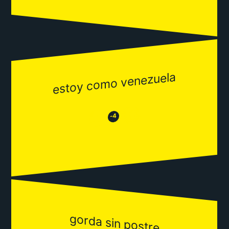
estoy como venezuela
😂
😒
-4
gorda sin postre