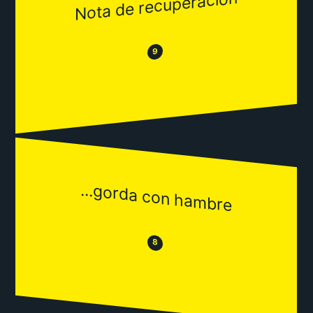
Nota de recuperación
😂
😒
9
...gorda con hambre
😒
😂
8