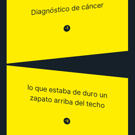
Diagnóstico de cáncer
😂
😒
-1
lo que estaba de duro un
zapato arriba del techo
😒
😂
-3