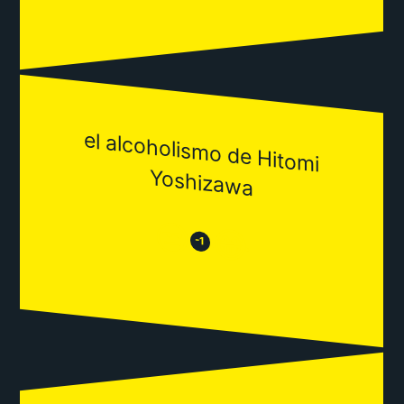
el alcoholism
o de Hitom
i
Yoshizawa
😒
😂
-1