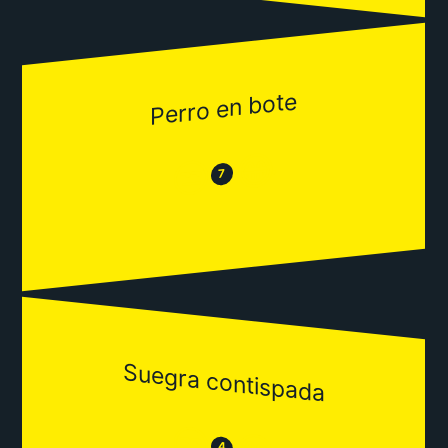
Perro en bote
😂
😒
7
Suegra contispada
😒
4