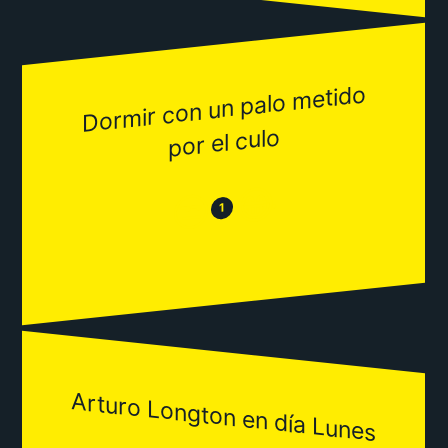
Dor
mir con un palo
metido
por el culo
😂
😒
1
Arturo Longton en día Lunes