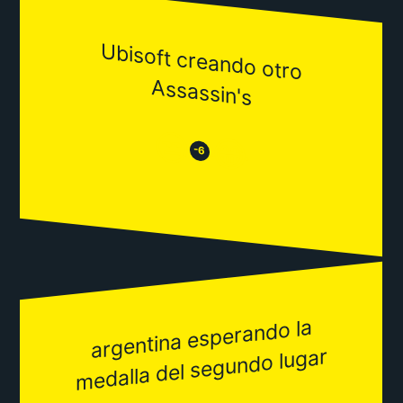
Ubisoft creando otro
Assassin's
😒
😂
-6
argentina esperando la
medalla del segundo lugar