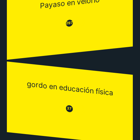
Payaso en velorio
😂
😒
297
gordo en educación física
😒
😂
37