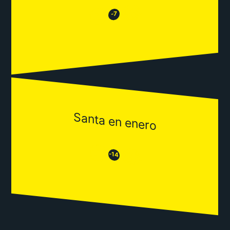
😂
😒
-7
Santa en enero
😒
😂
-14