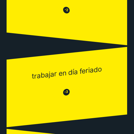
😒
😂
-2
trabajar en día feriado
😂
😒
-3