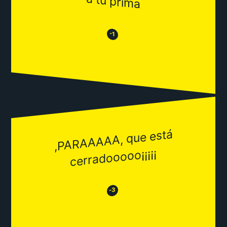
a
😒
😂
-1
,PARAAAAA, que está
cerradooooo¡¡¡¡¡
😂
😒
-3