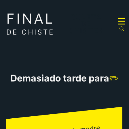
FINAL
RULETA
☰
DE
CHISTES
DE CHISTE
Demasiado tarde para
✏️