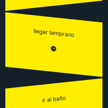
llegar temprano
😒
😂
-3
ir al baño