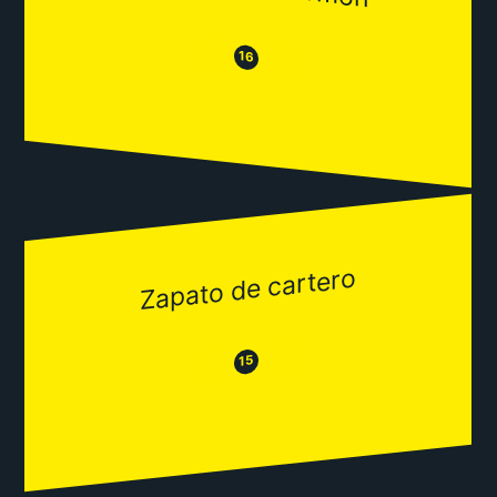
😒
😂
16
Zapato de cartero
😂
😒
15