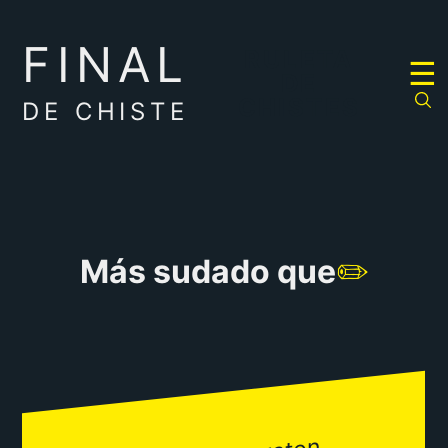
FINAL
RULETA
☰
DE
CHISTES
DE CHISTE
Más sudado que
✏️