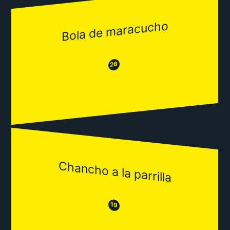
Bola de maracucho
😂
😒
26
Chancho a la parrilla
😒
😂
19