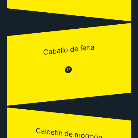
Caballo de feria
😂
😒
17
Calcetín de mormon