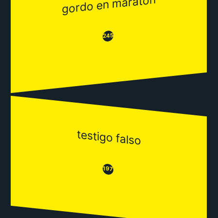
gordo en maraton
😂
😒
245
testigo falso
😒
😂
197