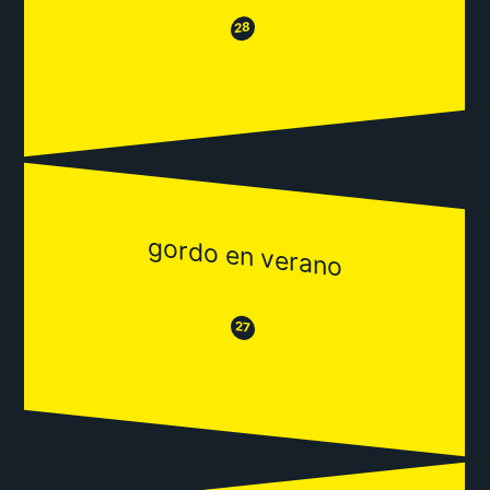
😂
😒
28
gordo en verano
😒
😂
27