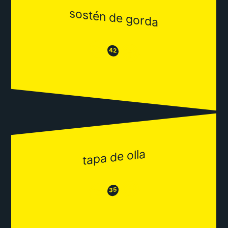
sostén de gorda
😒
😂
42
tapa de olla
😂
😒
35