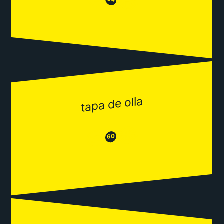
😂
tapa de olla
😂
😒
60