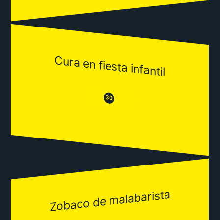
Cura en fiesta infantil
😒
😂
30
Zobaco de malabarista