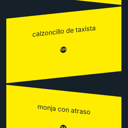
calzoncillo de taxista
😂
😒
105
monja con atraso
😒
64