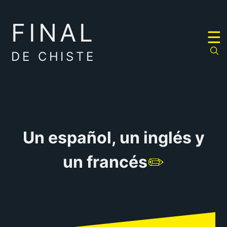
FINAL
RULETA
☰
DE
CHISTES
DE CHISTE
Un español, un inglés y
un francés
✏️