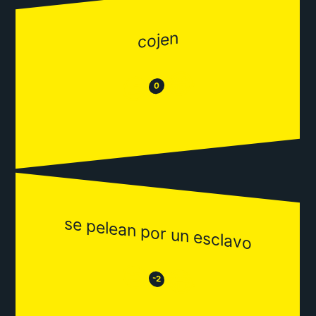
cojen
😂
😒
0
se pelean por un esclavo
😒
😂
-2