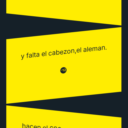
y falta el cabezon,el aleman.
😂
😒
-12