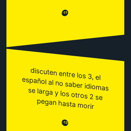
😂
😒
-11
discuten entre los 3, el
español al no saber idiom
as
se larga y los otros 2 se
pegan hasta m
orir
😒
😂
-12