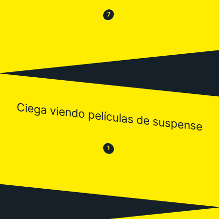
😂
😒
7
Ciega viendo películas de suspense
😒
😂
1