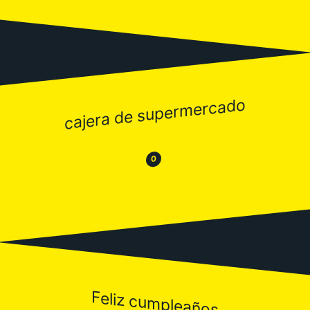
cajera de supermercado
😂
😒
0
Feliz cumpleaños