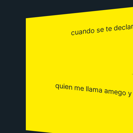
cuando se te declar
quien me llama amego y 