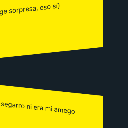
ge sorpresa, eso sí)
 segarro ni era mi amego