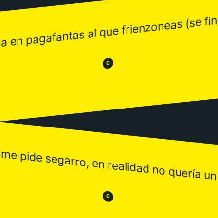
a en pagafantas al que frienzoneas (se fin
😂
😒
0
me pide segarro, en realidad no quería un
😒
😂
0