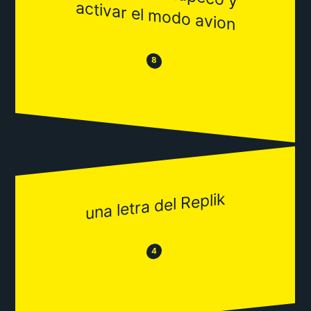
odo avion
😒
😂
8
una letra del Replik
😂
😒
4