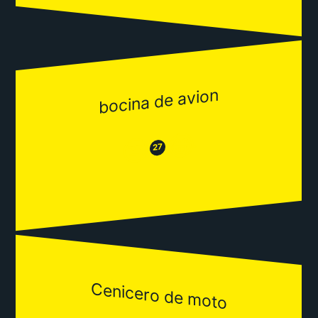
bocina de avion
😂
😒
27
Cenicero de moto