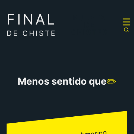
FINAL
RULETA
☰
DE
CHISTES
DE CHISTE
Menos sentido que
✏️