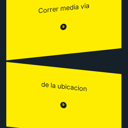
Correr media via
😂
😒
9
de la ubicacion
😒
😂
9