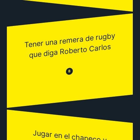
Tener una re
mera de rugby
que diga Roberto Carlos
😂
😒
8
Jugar en el chapeco y
activar el m