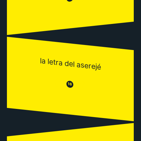
la letra del aserejé
😒
😂
16