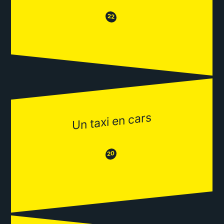
😒
😂
22
Un taxi en cars
😂
😒
20