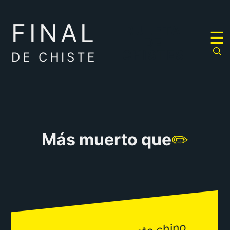
FINAL
RULETA
☰
DE
CHISTES
DE CHISTE
Más muerto que
✏️