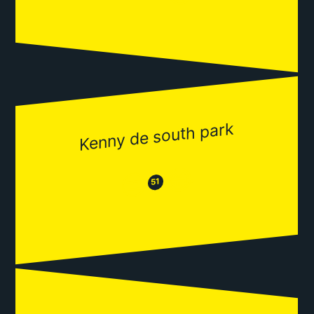
Kenny de south park
😂
😒
51