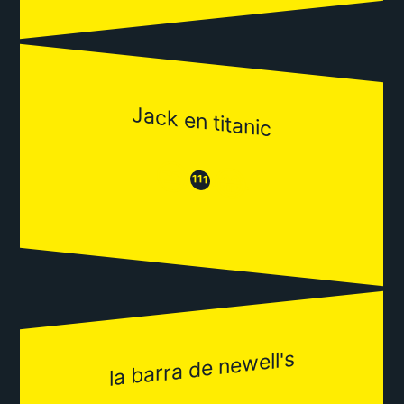
Jack en titanic
😒
😂
111
la barra de newell's