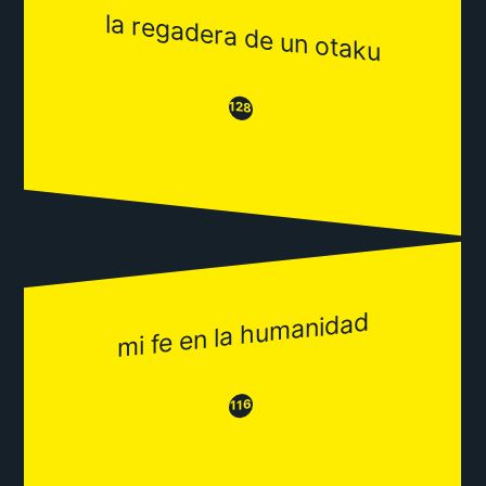
la regadera de un otaku
😒
😂
128
mi fe en la humanidad
😂
😒
116