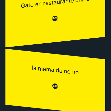
Gato en restaurante chino
😂
😒
409
la mama de nemo
😒
😂
336