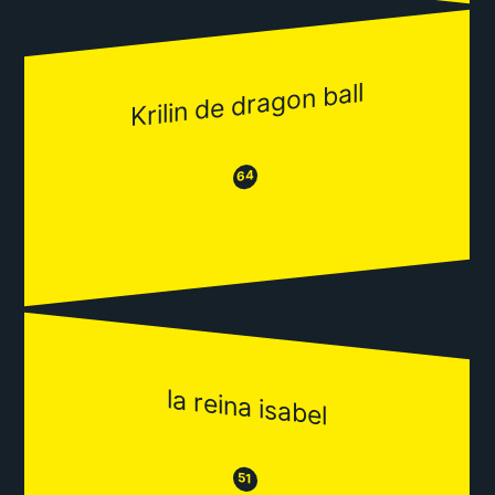
Krilin de dragon ball
😂
😒
64
la reina isabel
😒
😂
51