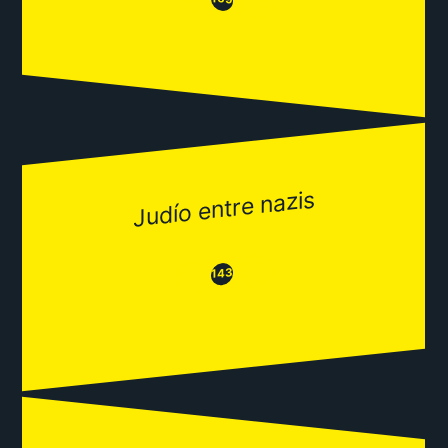
😂
Judío entre nazis
😂
😒
143