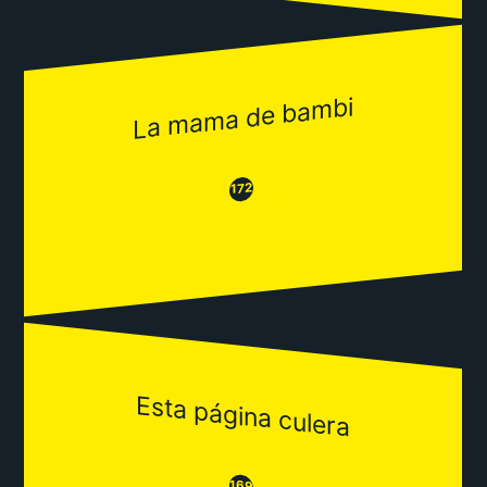
La mama de bambi
😂
😒
172
Esta página culera
😒
169