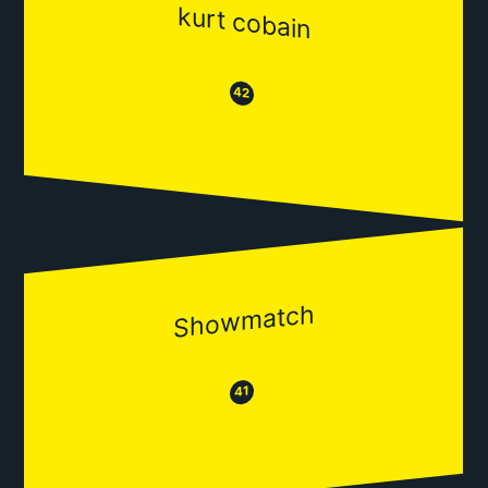
kurt cobain
😒
😂
42
Showmatch
😂
😒
41