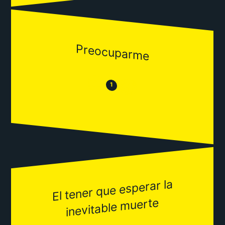
Preocuparme
😒
😂
1
El tener que esperar la
inevitable
muerte