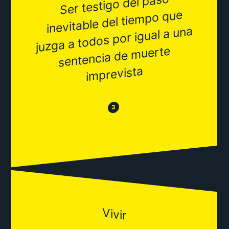
Ser testigo del paso
inevitable del tie
sentencia de
i
mpo que
juzga a todos por igual a una
muerte
mprevista
😂
😒
3
Vivir