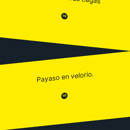
😒
😂
10
Payaso en velorio.
😂
😒
10