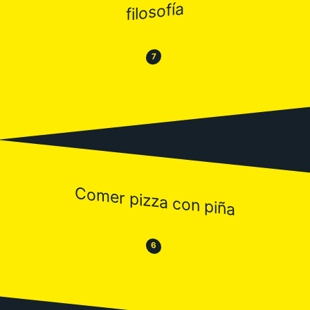
filosofía
😂
😒
7
Comer pizza con piña
😒
😂
6