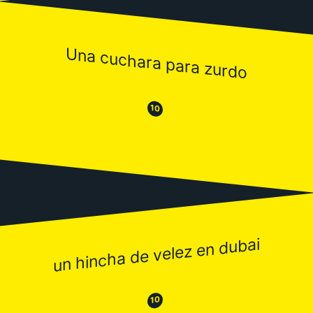
Una cuchara para zurdo
😒
😂
10
un hincha de velez en dubai
😂
😒
10