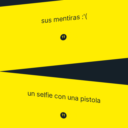
sus mentiras :'(
😂
😒
11
un selfie con una pistola
😒
😂
11