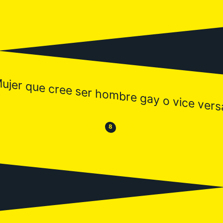
ujer que cree ser hombre gay o vice vers
😒
😂
8