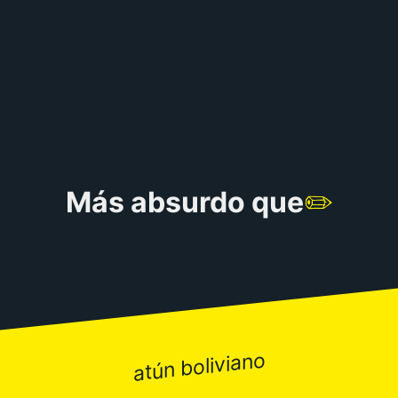
RULETA DE CHISTES
Más absurdo que
✏️
atún boliviano