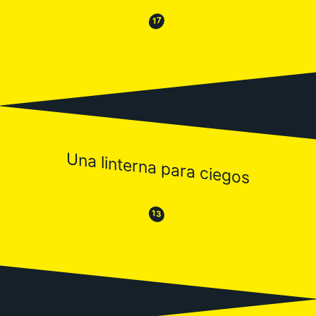
😂
😒
17
Una linterna para ciegos
😒
😂
13