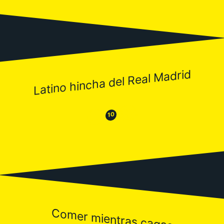
Latino hincha del Real Madrid
😂
😒
10
Comer mientras cagas