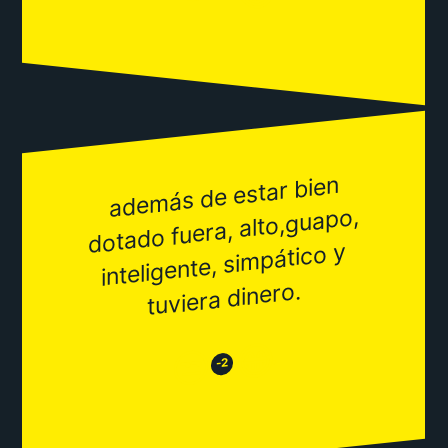
ade
más de estar bien
inteligente, si
dotado fuera, alto,guapo,
mpático y
tuviera dinero.
😂
😒
-2