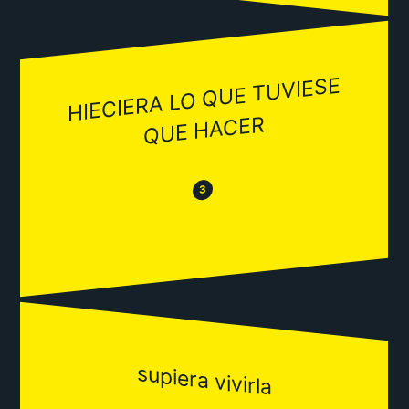
HIECIERA LO QUE TUVIESE
QUE HACER
😂
😒
3
supiera vivirla