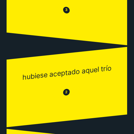
😒
😂
3
hubiese aceptado aquel trío
😂
😒
2