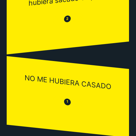
😂
😒
2
NO ME HUBIERA CASADO
😒
😂
1