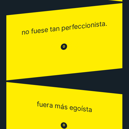
no fuese tan perfeccionista.
😂
😒
0
fuera más egoísta
😒
😂
0