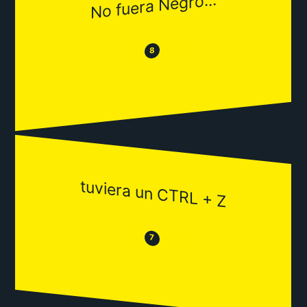
No fuera Negro...
😂
😒
8
tuviera un CTRL + Z
😒
😂
7