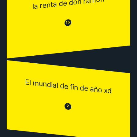
la renta de don ramon
😂
😒
15
El mundial de fin de año xd
😒
😂
2