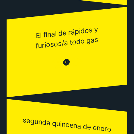
El final de rápidos y
furiosos/a todo gas
😂
😒
0
segunda quincena de enero