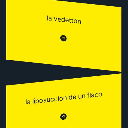
la vedetton
😒
😂
-2
la liposuccion de un flaco
😂
😒
-2