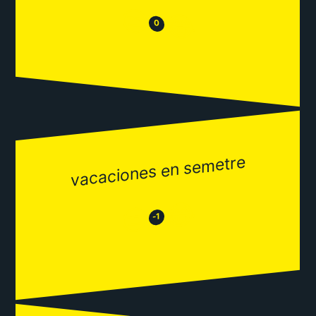
😒
😂
0
vacaciones en semetre
😂
😒
-1