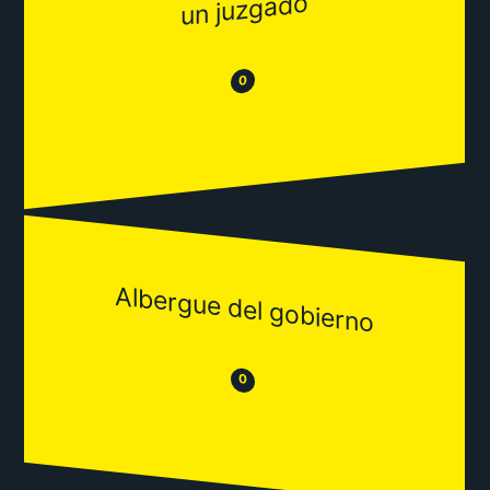
un juzgado
😂
😒
0
Albergue del gobierno
😒
😂
0