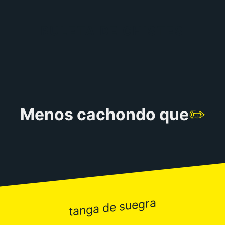
RULETA DE CHISTES
Menos cachondo que
✏️
tanga de suegra