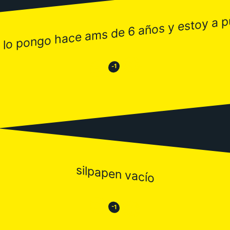
 lo pongo hace ams de 6 años y estoy a p
😂
😒
-1
silpapen vacío
😒
😂
-1