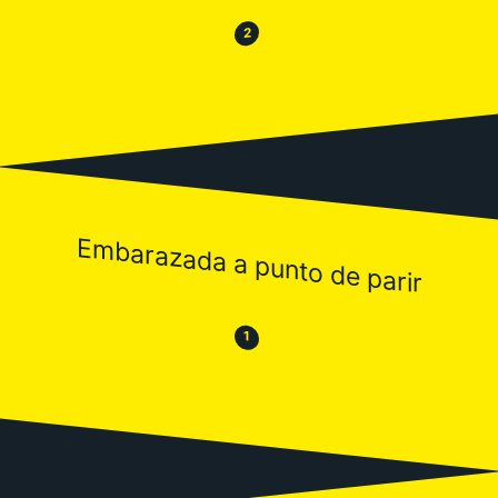
😂
😒
2
Embarazada a punto de parir
😒
😂
1