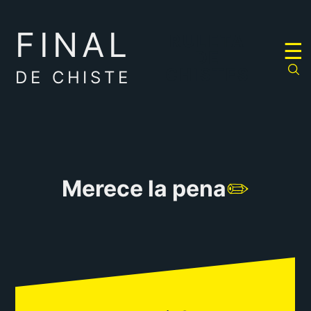
FINAL
RULETA
☰
DE
CHISTES
DE CHISTE
Merece la pena
✏️