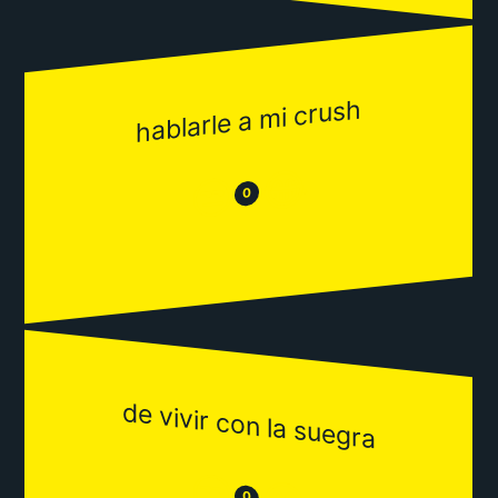
hablarle a mi crush
😂
😒
0
de vivir con la suegra
😒
0