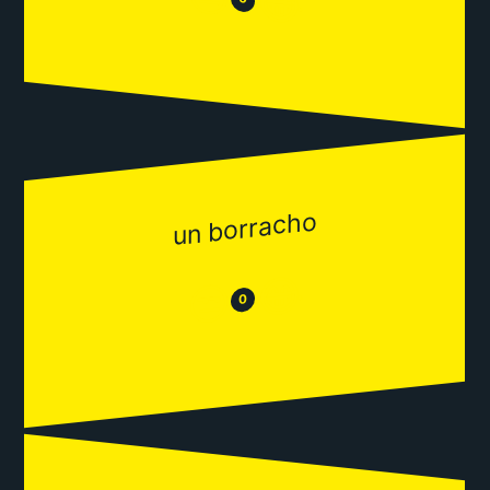
😂
un borracho
😂
😒
0