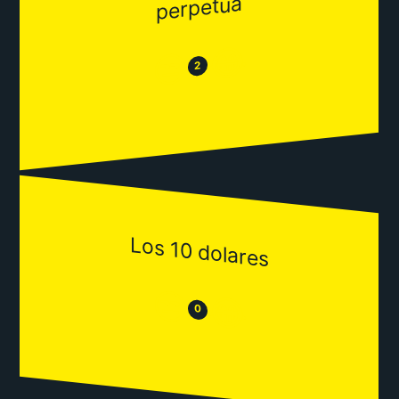
perpetua
😂
😒
2
Los 10 dolares
😒
😂
0