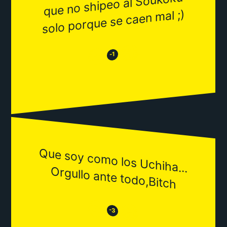
que no shipeo al Soukoku
solo porque se caen
mal ;)
😂
😒
-1
Que soy com
o los Uchiha...
Orgullo ante todo,Bitch
😒
😂
-3