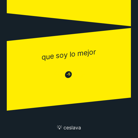
que soy lo mejor
😂
😒
-5
💡 ceslava