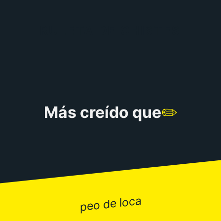
RULETA DE CHISTES
Más creído que
✏️
peo de loca