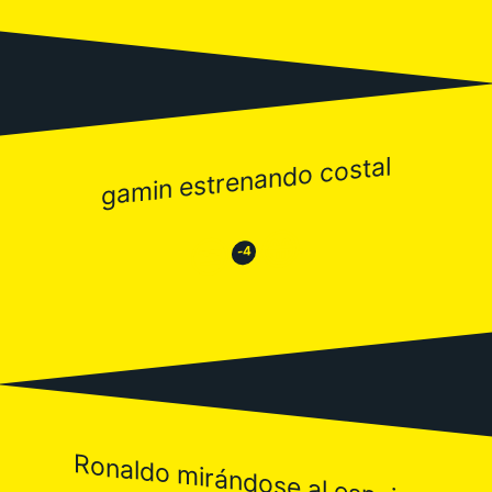
gamin estrenando costal
😂
😒
-4
Ronaldo mirándose al espejo.