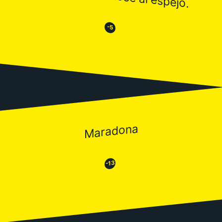
😒
😂
-5
Maradona
😂
😒
-13