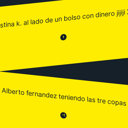
istina k. al lado de un bolso con dinero jijiji
😂
😒
1
Alberto fernandez teniendo las tre copas
😒
😂
-1