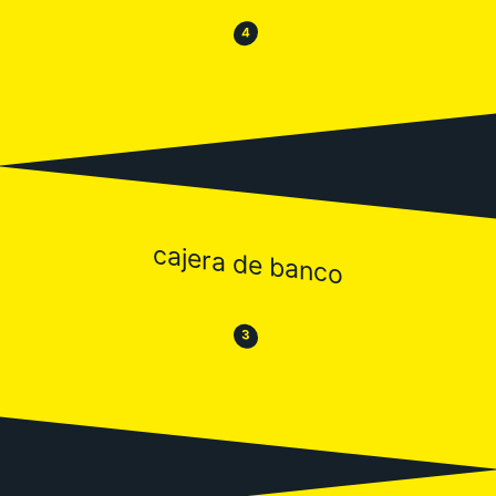
😂
😒
4
cajera de banco
😒
😂
3