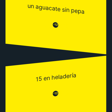
un aguacate sin pepa
😒
😂
-12
15 en heladería
😂
😒
-12