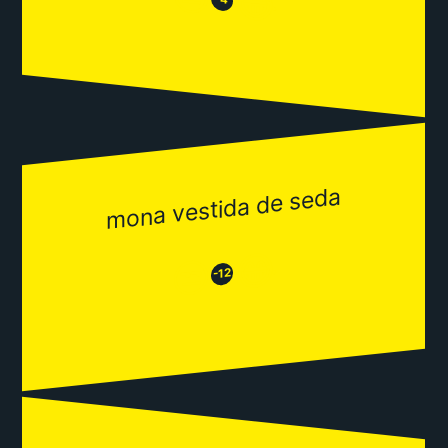
😂
mona vestida de seda
😂
😒
-12