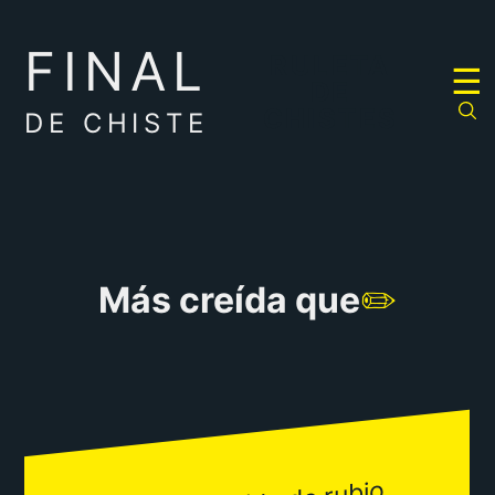
FINAL
RULETA
☰
DE
CHISTES
DE CHISTE
Más creída que
✏️