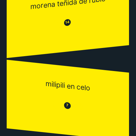
morena teñida de rubio
😂
😒
14
milipili en celo
😒
😂
7