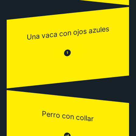
Una vaca con ojos azules
😂
😒
1
Perro con collar
😒
-4