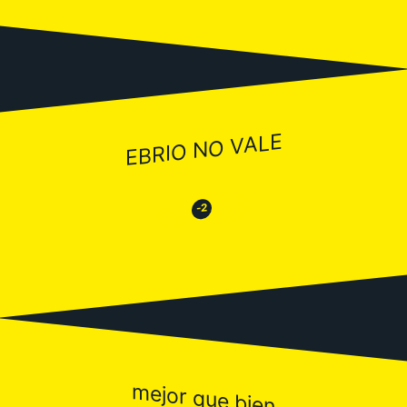
EBRIO NO VALE
😂
😒
-2
mejor que bien