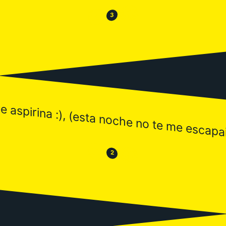
😂
😒
3
 aspirina :), (esta noche no te me escapai
😒
😂
2