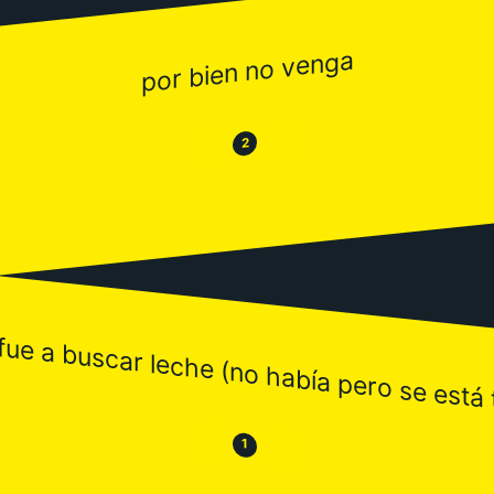
por bien no venga
😂
😒
2
fue a buscar leche (no había pero se está
😒
😂
1