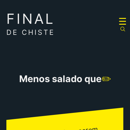
FINAL
RULETA
☰
DE
CHISTES
DE CHISTE
Menos salado que
✏️