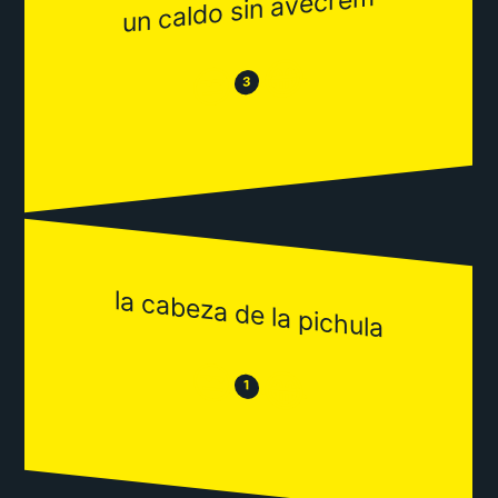
un caldo sin avecrem
😂
😒
3
la cabeza de la pichula
😒
😂
1