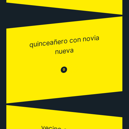
quinceañero con novia
nueva
😂
😒
0