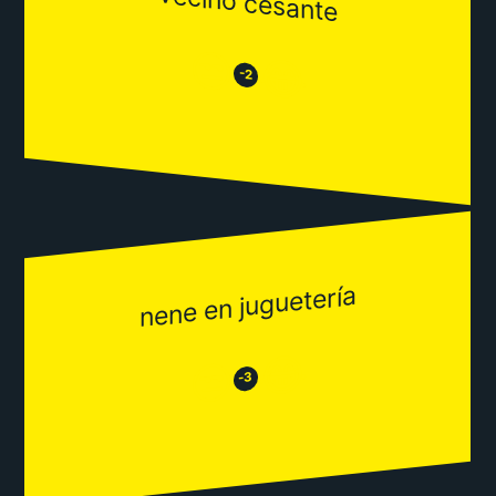
vecino cesante
😒
😂
-2
nene en juguetería
😂
😒
-3