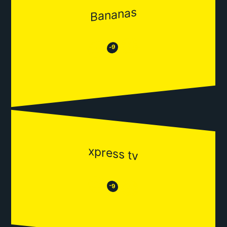
Bananas
😂
😒
-9
xpress tv
😒
😂
-9