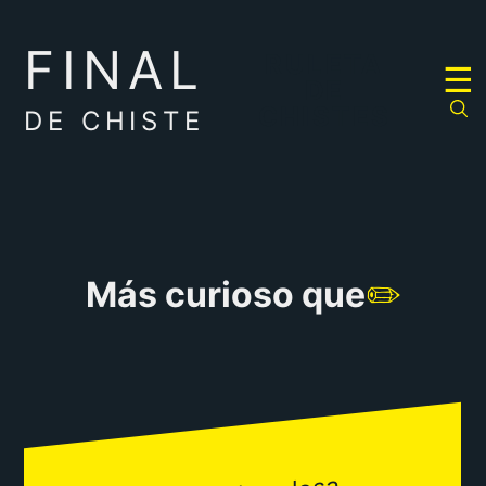
FINAL
RULETA
☰
DE
CHISTES
DE CHISTE
Más curioso que
✏️