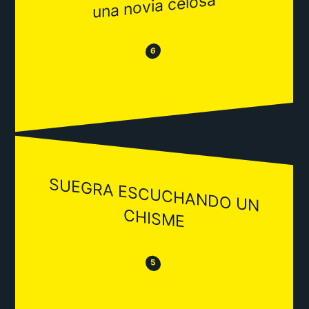
una novia celosa
😂
😒
6
SUEGRA ESCUCHANDO UN
CHISM
E
😒
😂
5