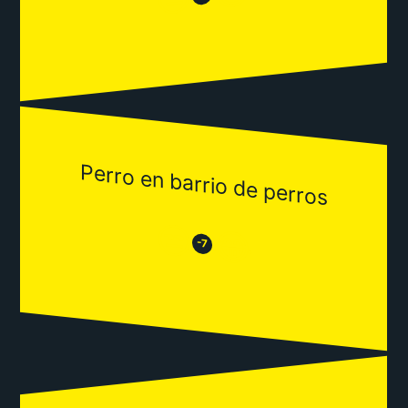
Perro en barrio de perros
😒
😂
-7