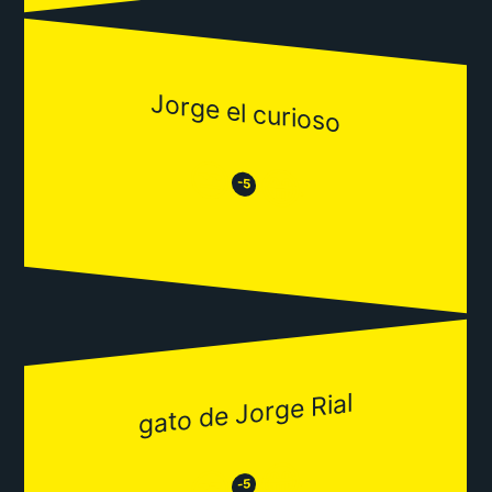
Jorge el curioso
😒
😂
-5
gato de Jorge Rial
😂
😒
-5