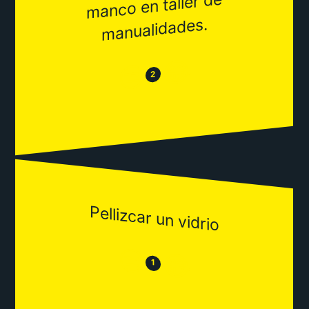
manco en taller de
manualidades.
😂
😒
2
Pellizcar un vidrio
😒
😂
1