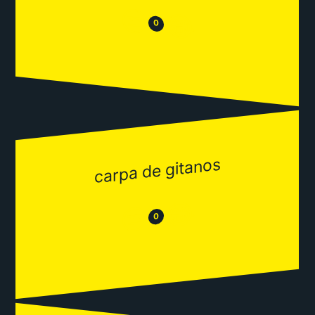
😒
😂
0
carpa de gitanos
😂
😒
0