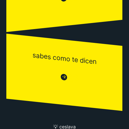
sabes como te dicen
😒
😂
-2
💡 ceslava