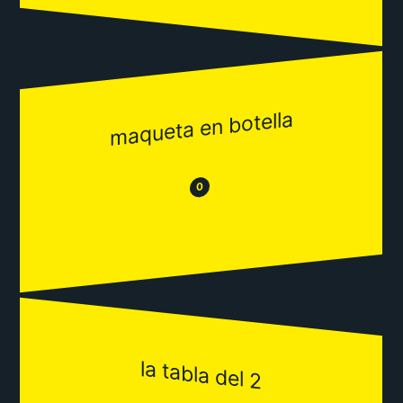
maqueta en botella
😂
😒
0
la tabla del 2