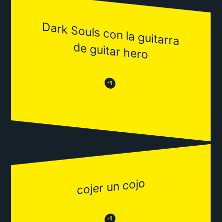
Dark Souls con la guitarra
de guitar hero
😒
😂
-1
cojer un cojo
😂
😒
-1