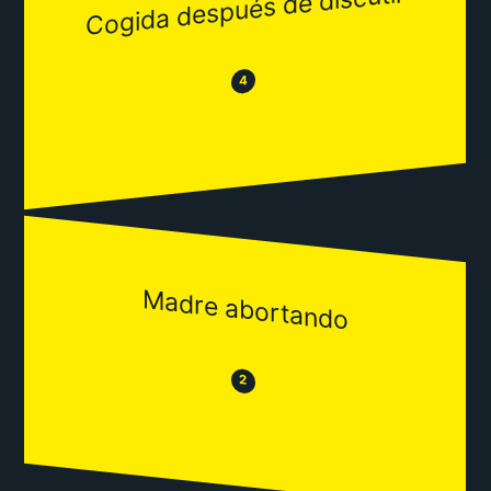
Cogida después de discutir
😂
😒
4
Madre abortando
😒
😂
2