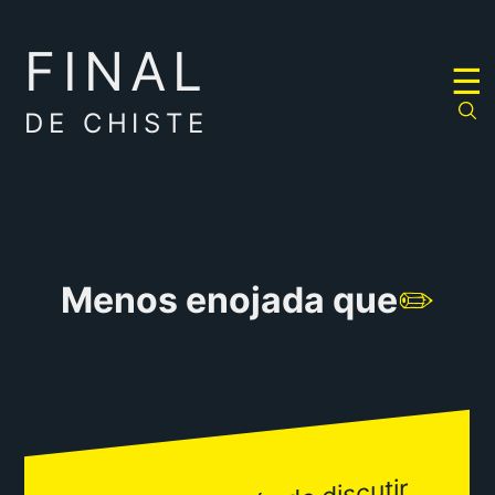
FINAL
RULETA
☰
DE
CHISTES
DE CHISTE
Menos enojada que
✏️