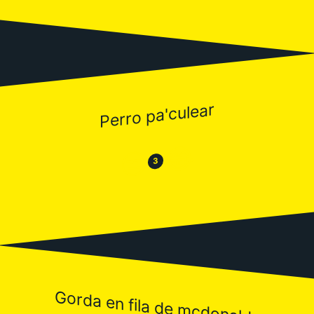
Perro pa'culear
😂
😒
3
Gorda en fila de mcdonalds