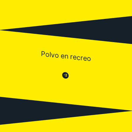
Polvo en recreo
😒
😂
-2