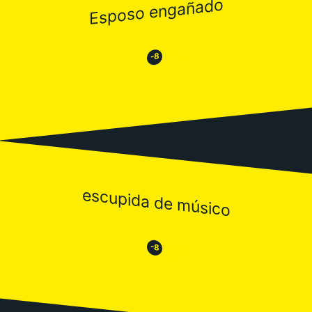
Esposo engañado
😂
😒
-8
escupida de músico
😒
😂
-8