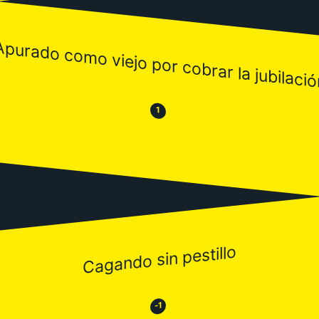
Apurado como viejo por cobrar la jubilació
😒
😂
1
Cagando sin pestillo
😂
😒
-1