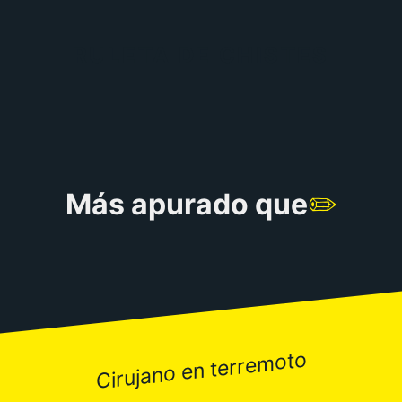
RULETA DE CHISTES
Más apurado que
✏️
Cirujano en terremoto