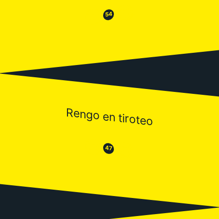
😂
😒
54
Rengo en tiroteo
😒
😂
47