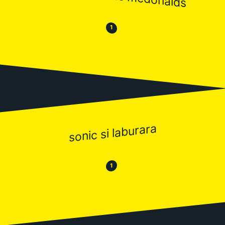
😒
😂
1
sonic si laburara
😂
😒
1