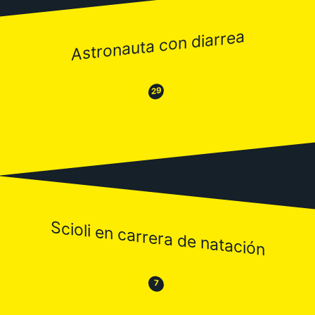
Astronauta con diarrea
😂
😒
29
Scioli en carrera de natación
😒
😂
7