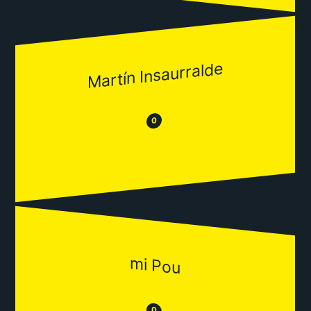
Martín Insaurralde
😂
😒
0
mi Pou
😒
0