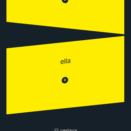
😂
ella
😂
😒
0
💡 ceslava