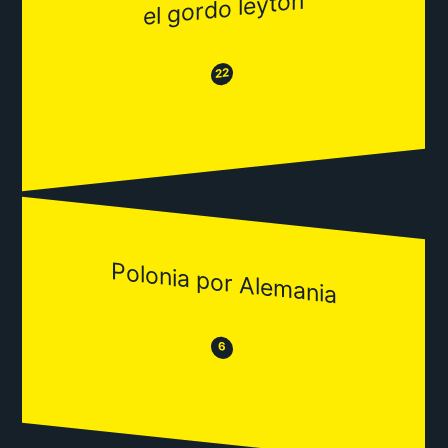
el gordo leyton
😂
😒
22
Polonia por Alemania
😒
😂
6