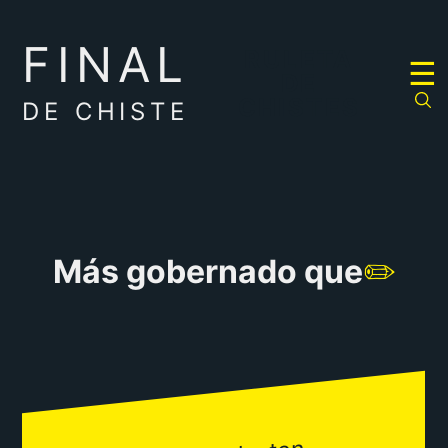
FINAL
RULETA
☰
DE
CHISTES
DE CHISTE
Más gobernado que
✏️