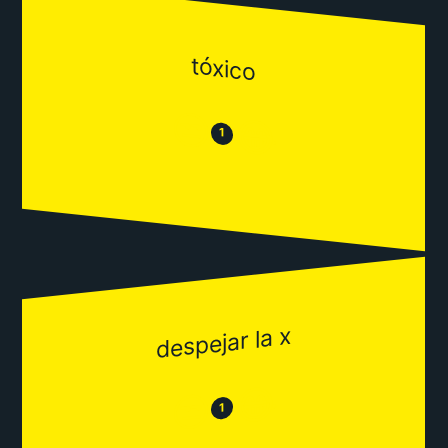
tóxico
😒
😂
1
despejar la x
😂
😒
1