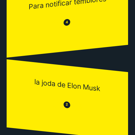
Para notificar temblores
😂
😒
4
la joda de Elon Musk
😒
😂
2