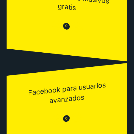
gratis
😒
😂
0
Facebook para usuarios
avanzados
😂
😒
0