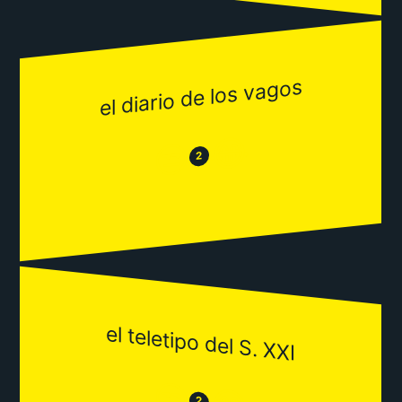
el diario de los vagos
😂
😒
2
el teletipo del S. XXI
😒
2