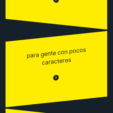
😂
para gente con pocos
caracteres
😂
😒
2