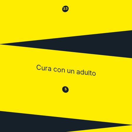
😂
😒
33
Cura con un adulto
😒
😂
5