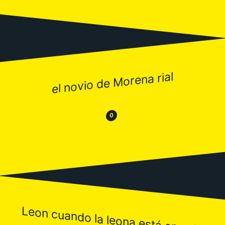
el novio de Morena rial
😂
😒
0
Leon cuando la leona está en celo