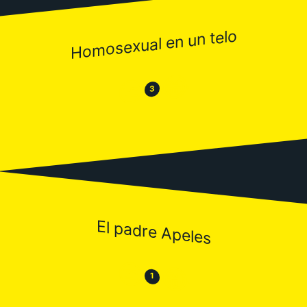
Homosexual en un telo
😂
😒
3
El padre Apeles
😒
😂
1