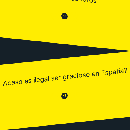
😒
😂
0
Acaso es ilegal ser gracioso en España?
😂
😒
-1