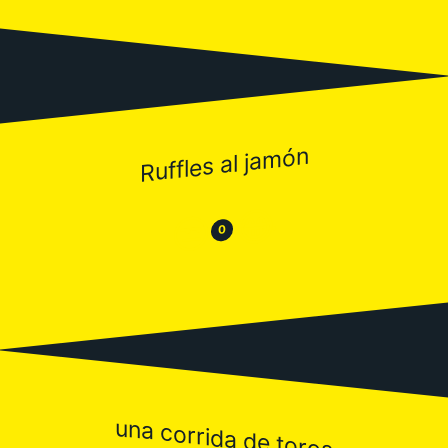
Ruffles al jamón
😂
😒
0
una corrida de toros