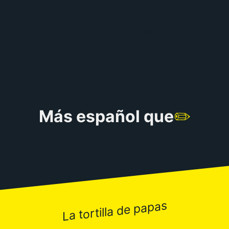
RULETA DE CHISTES
Más español que
✏️
La tortilla de papas