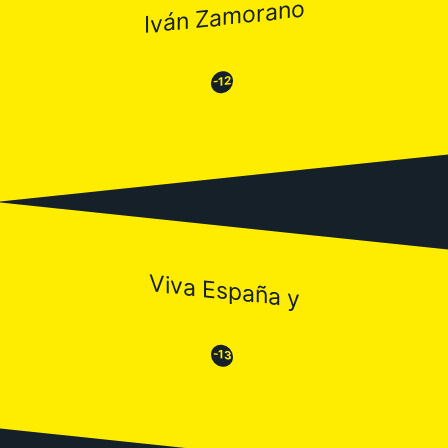
Iván Zamorano
😂
😒
-12
Viva España y
😒
😂
-13