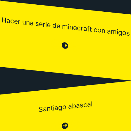
Hacer una serie de minecraft con amigos
😒
😂
-9
Santiago abascal
😂
😒
-9