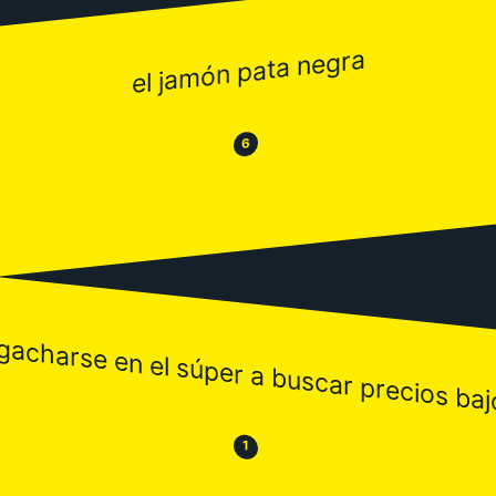
el jamón pata negra
😂
😒
6
gacharse en el súper a buscar precios baj
😒
😂
1