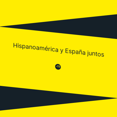
Hispanoamérica y España juntos
😒
😂
-11