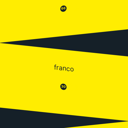
😂
😒
66
franco
😒
😂
30