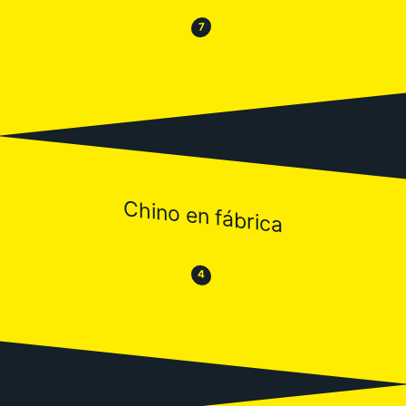
😂
😒
7
Chino en fábrica
😒
😂
4