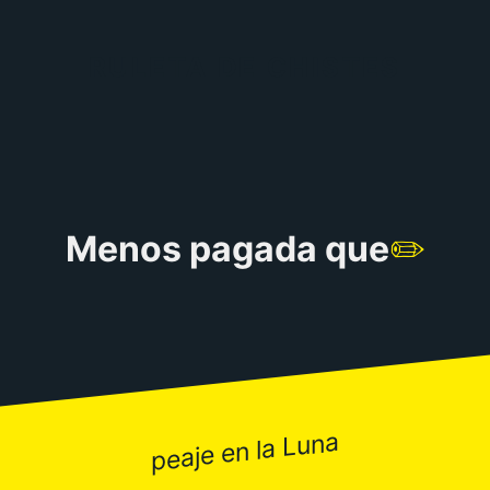
RULETA DE CHISTES
Menos pagada que
✏️
peaje en la Luna