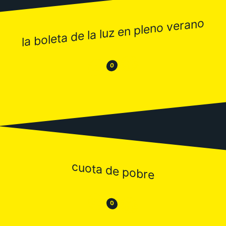
la boleta de la luz en pleno verano
😂
😒
0
cuota de pobre
😒
😂
0