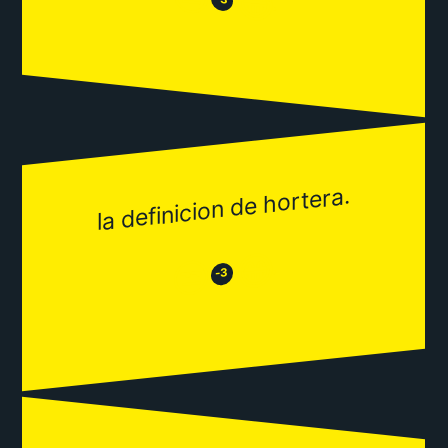
😂
la definicion de hortera.
😂
😒
-3