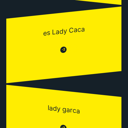
es Lady Caca
😂
😒
-2
lady garca
😒
-3