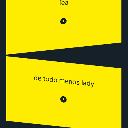
fea
😂
😒
1
de todo menos lady
😒
😂
1