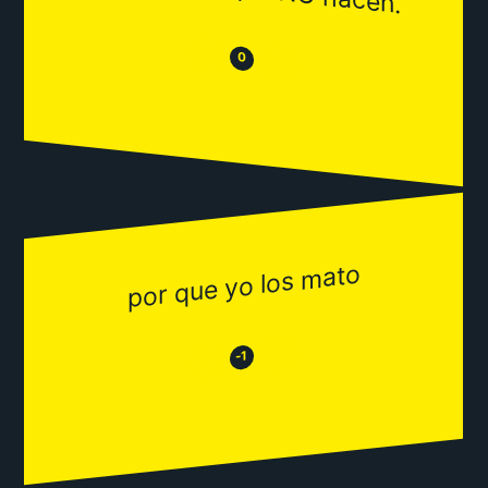
😒
😂
0
por que yo los mato
😂
😒
-1