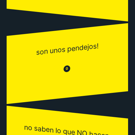
son unos pendejos!
😂
😒
0
no saben lo que NO hacen.