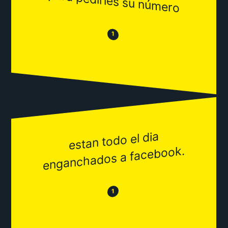
ero
😒
😂
1
estan todo el dia
enganchados a facebook.
😂
😒
1