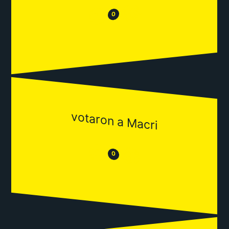
😂
😒
0
votaron a Macri
😒
😂
0