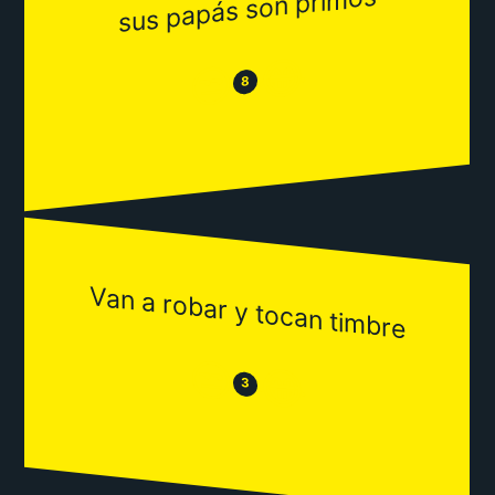
sus papás son primos
😂
😒
8
Van a robar y tocan timbre
😒
😂
3