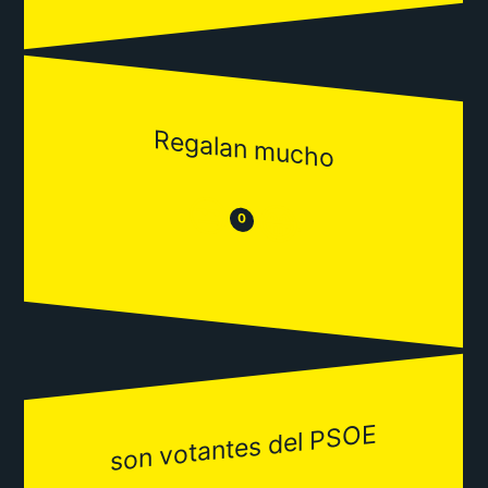
Regalan mucho
😒
😂
0
son votantes del PSOE