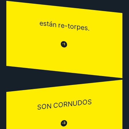
están re-torpes.
😒
😂
-1
SON CORNUDOS
😂
😒
-3