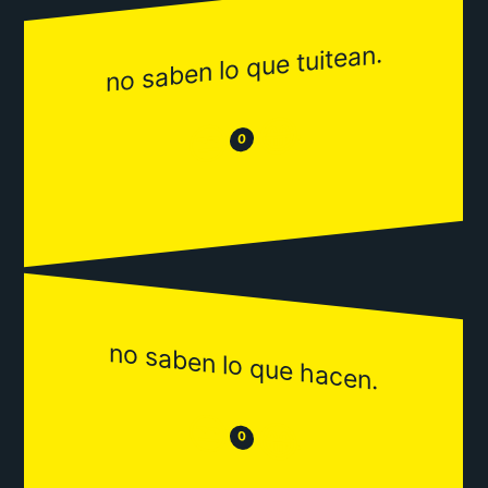
no saben lo que tuitean.
😂
😒
0
no saben lo que hacen.
😒
😂
0