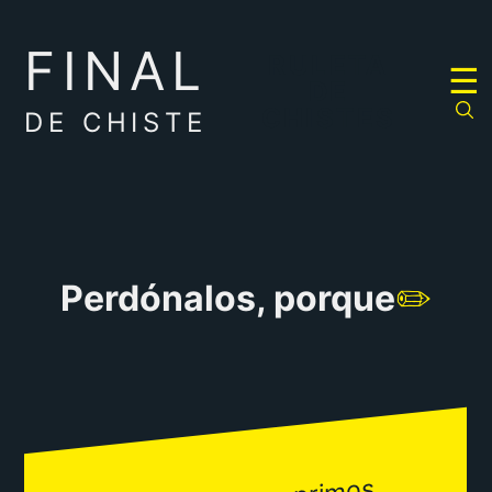
FINAL
RULETA
☰
DE
CHISTES
DE CHISTE
Perdónalos, porque
✏️