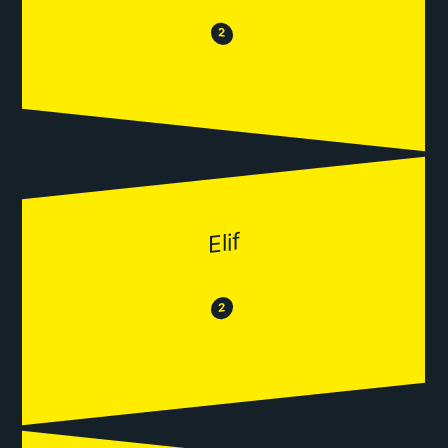
😒
😂
2
Elif
😂
😒
2