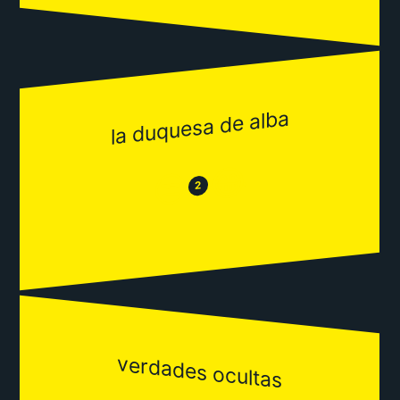
la duquesa de alba
😂
😒
2
verdades ocultas