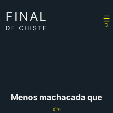
FINAL
RULETA
☰
DE
CHISTES
DE CHISTE
Menos machacada que
✏️