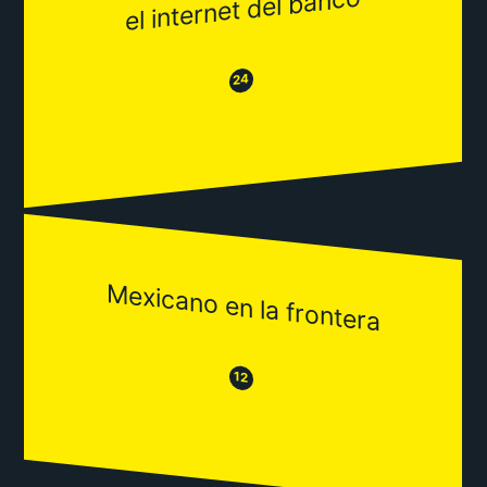
el internet del banco
😂
😒
24
Mexicano en la frontera
😒
😂
12