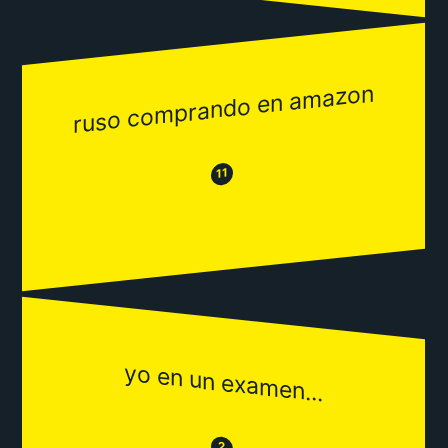
ruso comprando en amazon
😂
😒
11
yo en un examen...
😒
2