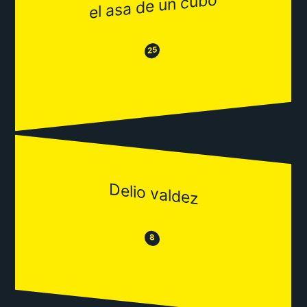
el asa de un cubo
😂
😒
25
Delio valdez
😒
😂
8