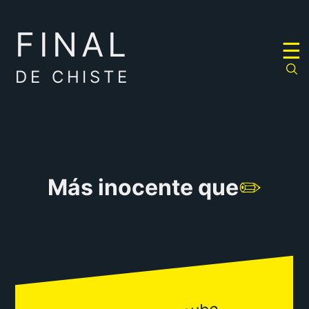
FINAL
RULETA
☰
DE
CHISTES
DE CHISTE
Más inocente que
✏️