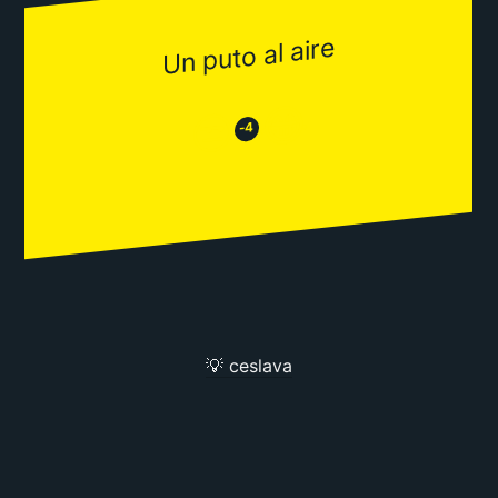
Un puto al aire
😂
😒
-4
💡 ceslava