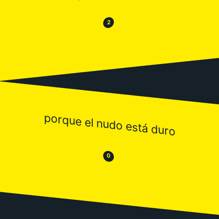
😂
😒
2
porque el nudo está duro
😒
😂
0