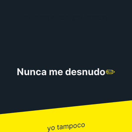
RULETA DE CHISTES
Nunca me desnudo
✏️
yo tampoco