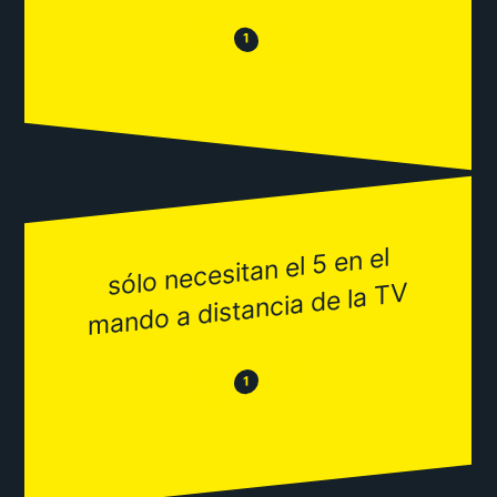
😒
😂
1
sólo necesitan el 5 en el
mando a distancia de la TV
😂
😒
1