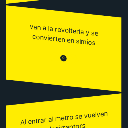
van a la revolteria y se
convierten en sim
ios
😒
😂
0
Al entrar al
metro se vuelven
velocirraptors