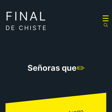
FINAL
RULETA
☰
DE
CHISTES
DE CHISTE
Señoras que
✏️