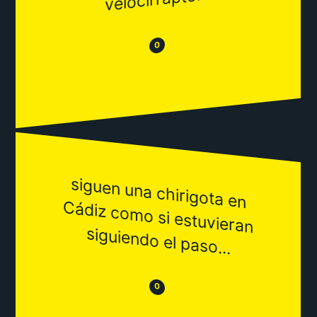
😂
😒
0
siguen una chirigota en
Cádiz com
o si estuvieran
siguiendo el paso...
😒
😂
0