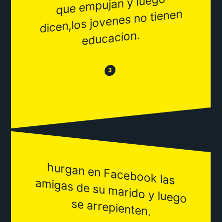
que e
mpujan y luego
dicen,los jovenes no tienen
educacion.
😂
😒
3
hurgan en Facebook las
igas de su m
arido y luego
am
se arrepienten.