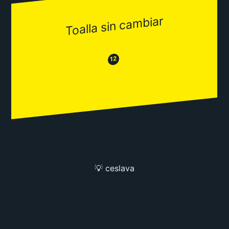
Toalla sin cambiar
😂
😒
12
💡 ceslava