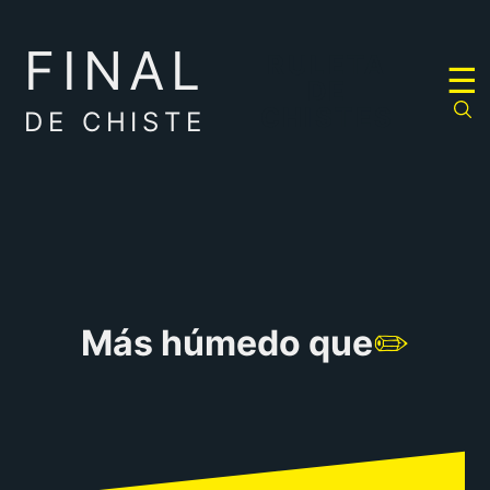
FINAL
RULETA
☰
DE
CHISTES
DE CHISTE
Más húmedo que
✏️