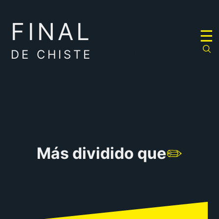
FINAL
RULETA
☰
DE
CHISTES
DE CHISTE
Más dividido que
✏️