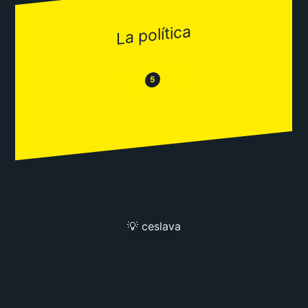
La política
😂
😒
5
💡 ceslava