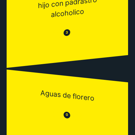
hijo con padrastro
alcoholico
😂
😒
3
Aguas de florero
😒
😂
0