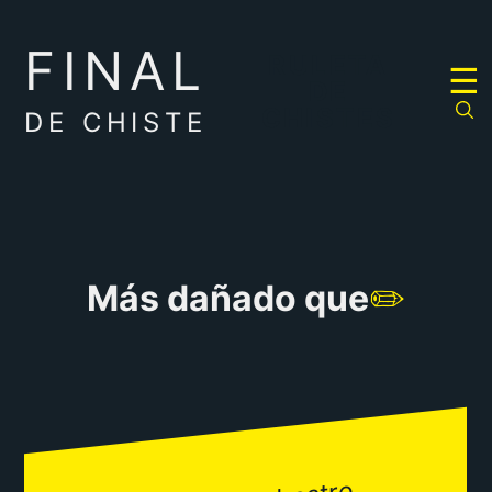
FINAL
RULETA
☰
DE
CHISTES
DE CHISTE
Más dañado que
✏️