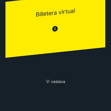
Billetera virtual
😂
😒
2
💡 ceslava