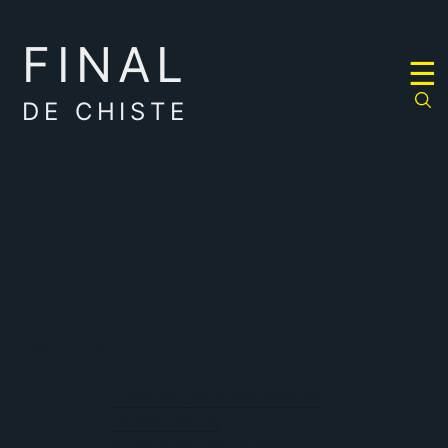
FINAL
RULETA
☰
DE
CHISTES
DE CHISTE
felicidad
El secreto de la felicidad es
La felicidad es
Yo para ser feliz quiero