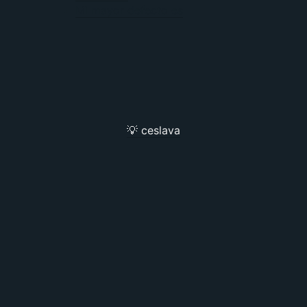
Mi mayor defecto es
💡 ceslava