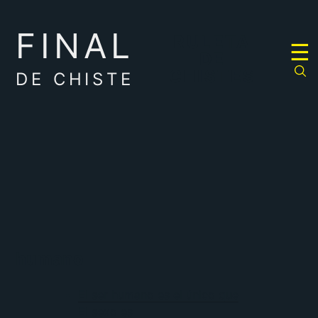
FINAL
RULETA
☰
DE
CHISTES
DE CHISTE
humano
El ser humano es el único que
El sexo es