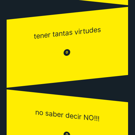
tener tantas virtudes
😂
😒
0
no saber decir NO!!!
😒
0