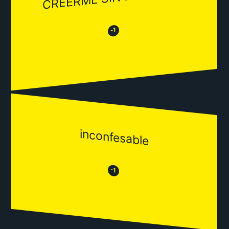
😂
😒
-1
inconfesable
😒
😂
-1