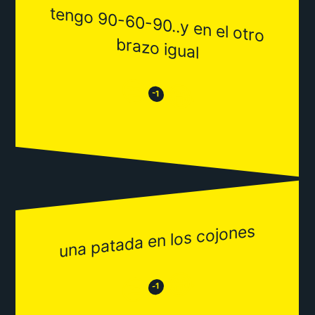
tengo 90-60-90..y en el otro
brazo igual
😒
😂
-1
una patada en los cojones
😂
😒
-1