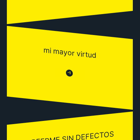
mi mayor virtud
😒
😂
-1
CREERME SIN DEFECTOS