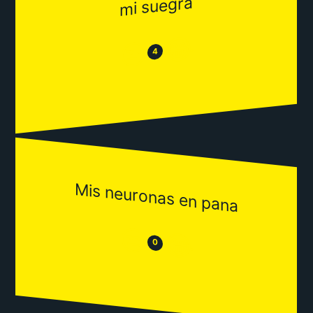
mi suegra
😂
😒
4
Mis neuronas en pana
😒
😂
0