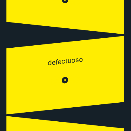
😂
defectuoso
😂
😒
0