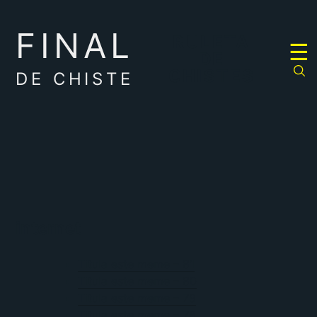
FINAL
RULETA
☰
DE
CHISTES
DE CHISTE
internet
Titula este meme – 81
Titula este meme – 80
Titula este meme – 79
Titula este meme – 78