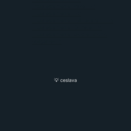
Titula este meme Drake – 77
Titula este meme – 76
Titula este meme Troll Face Girl – 75
Titula este meme LOL face – 74
Titula este meme David el Gnomo
oblígame- 73
💡 ceslava